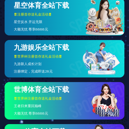
深圳乒乓球队配合引发热议球迷对战术与默契的不同看
法
2026-08-07
3 次浏览