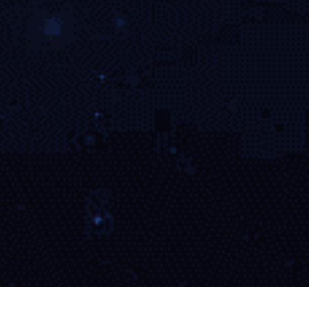
杭州极限运动队实力变革引发热议探索新高度与挑战的
无限可能
2026-08-03
4 次浏览
收藏！C罗世界杯任意球动图精华，感受足球之王的霸
气
2026-08-02
6 次浏览