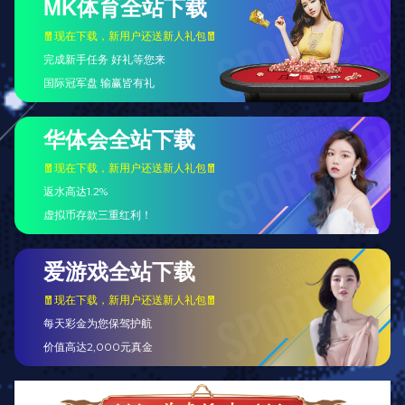
欧洲杯葡萄牙对土耳其赛前前瞻 聚焦双方较量看点
2026-08-06
3 次浏览
欧洲杯葡萄牙对匈牙利赛前备战与阵容看点解析