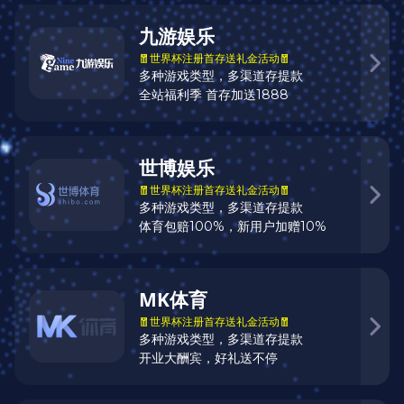
火箭迎战雄鹿，伤病情况公布：休城2人仍缺阵，雄鹿
字母哥或上场
2026-08-09
1 次浏览
火箭赛程直播安排公布关键战时间对手信息一览
2026-08-09
1 次浏览