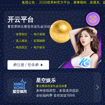
立即注册
首页
体育新闻
全部
最新
热门
推荐