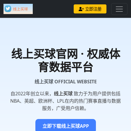
立即注册
线上买球
官网 · 权威体
育数据平台
线上买球 OFFICIAL WEBSITE
自2022年创立以来，
线上买球
致力于为用户提供包括
NBA、英超、欧洲杯、LPL在内的热门赛事直播与数据
服务，广受用户信赖。
立即下载线上买球APP