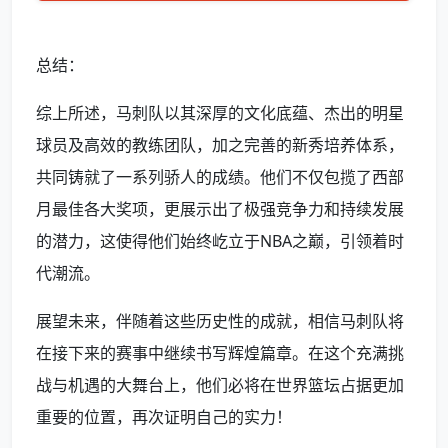
总结：
综上所述，马刺队以其深厚的文化底蕴、杰出的明星
球员及高效的教练团队，加之完善的新秀培养体系，
共同铸就了一系列骄人的成绩。他们不仅包揽了西部
月最佳各大奖项，更展示出了极强竞争力和持续发展
的潜力，这使得他们始终屹立于NBA之巅，引领着时
代潮流。
展望未来，伴随着这些历史性的成就，相信马刺队将
在接下来的赛事中继续书写辉煌篇章。在这个充满挑
战与机遇的大舞台上，他们必将在世界篮坛占据更加
重要的位置，再次证明自己的实力！