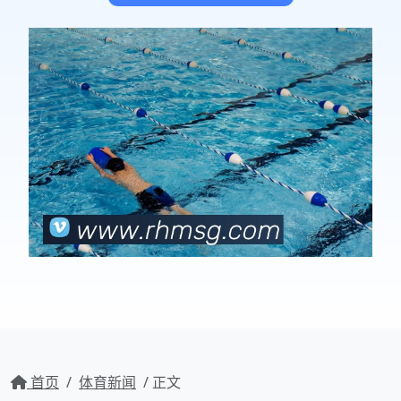
首页
/
体育新闻
/ 正文