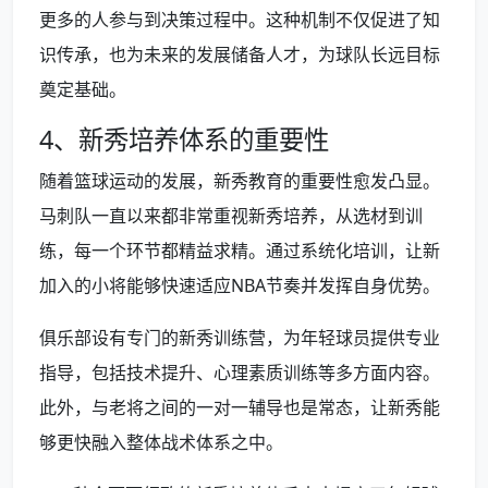
更多的人参与到决策过程中。这种机制不仅促进了知
识传承，也为未来的发展储备人才，为球队长远目标
奠定基础。
4、新秀培养体系的重要性
随着篮球运动的发展，新秀教育的重要性愈发凸显。
马刺队一直以来都非常重视新秀培养，从选材到训
练，每一个环节都精益求精。通过系统化培训，让新
加入的小将能够快速适应NBA节奏并发挥自身优势。
俱乐部设有专门的新秀训练营，为年轻球员提供专业
指导，包括技术提升、心理素质训练等多方面内容。
此外，与老将之间的一对一辅导也是常态，让新秀能
够更快融入整体战术体系之中。