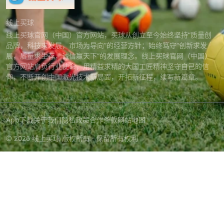
线上买球
线上买球官网（中国）官方网站，买球从创立至今始终坚持“质量创
品牌，科技求发展，市场为导向”的经营方针；始终笃守“创新求发
展，质量求生存，诚信赢天下”的发展理念。线上买球官网（中国）
官方网站肩负行业使命，用精益求精的大国工匠精神坚守自己的信
仰，不断开创中国激光技术新局面，开拓新征程，续写新篇章。
App下载
关于我们
隐私政策
合作条款
网站地图
© 2026 线上买球 版权所有 · 保留所有权利