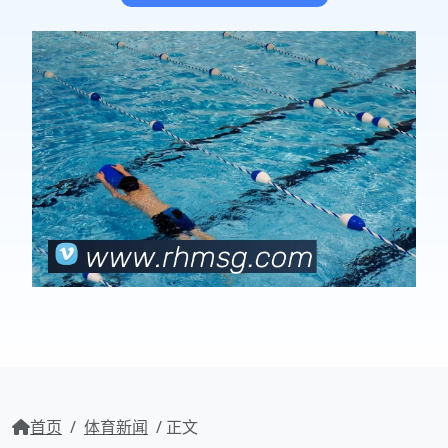
首页
/
体育新闻
/ 正文