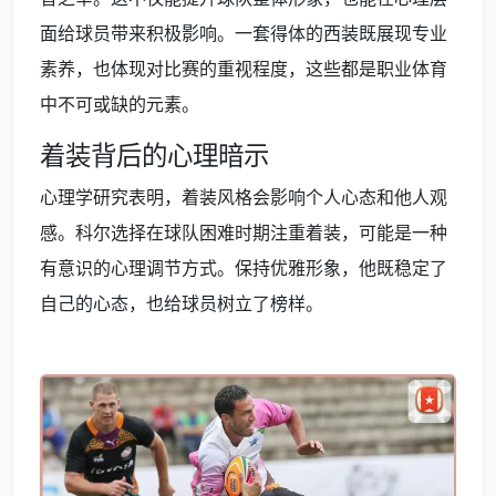
面给球员带来积极影响。一套得体的西装既展现专业
素养，也体现对比赛的重视程度，这些都是职业体育
中不可或缺的元素。
着装背后的心理暗示
心理学研究表明，着装风格会影响个人心态和他人观
感。科尔选择在球队困难时期注重着装，可能是一种
有意识的心理调节方式。保持优雅形象，他既稳定了
自己的心态，也给球员树立了榜样。