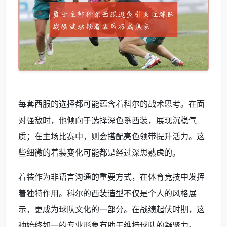
每套西服的选择都可能蕴含着科尔的战术思考。在面
对强敌时，他倾向于选择深色系西装，展现沉稳气
质；在主场比赛中，则会搭配亮色领带提升活力。这
些细微的着装变化可能都是经过深思熟虑的。
着装作为非语言沟通的重要方式，在体育竞技中发挥
着独特作用。科尔的西装造型不仅是个人的风格展
示，更成为球队文化的一部分。在战绩起伏时期，这
种始终如一的专业形象有助于维持球队的凝聚力。