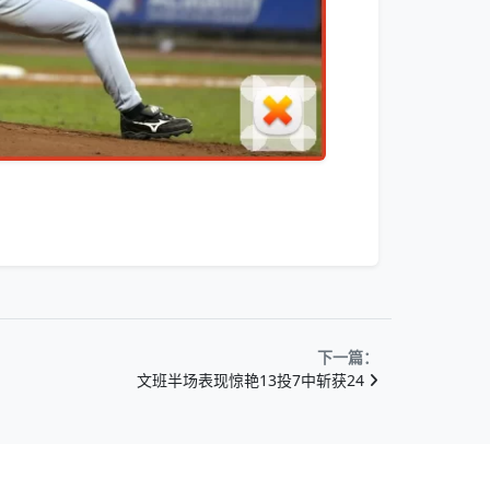
下一篇：
文班半场表现惊艳13投7中斩获24