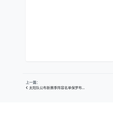
上一篇：
太阳队公布新赛季阵容名单保罗布…