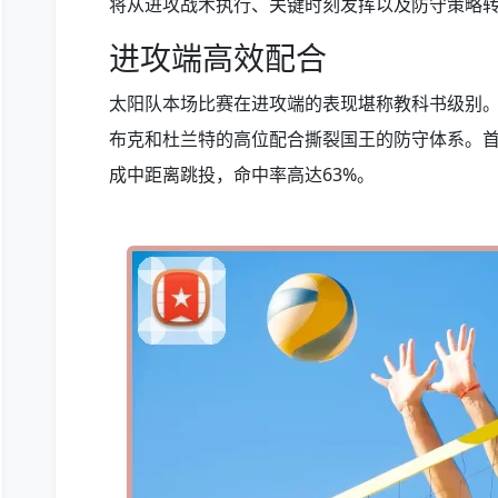
将从进攻战术执行、关键时刻发挥以及防守策略
进攻端高效配合
太阳队本场比赛在进攻端的表现堪称教科书级别
布克和杜兰特的高位配合撕裂国王的防守体系。
成中距离跳投，命中率高达63%。