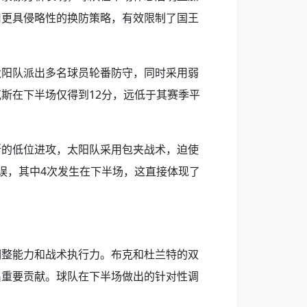
用更具侵略性的换防策略，有效限制了国王
太阳队派出多名球员轮番防守，同时采用弱
斯在下半场仅得到12分，远低于其赛季平
斯的低位进攻，太阳队采用包夹战术，迫使
误，其中4次发生在下半场，这直接体现了
调整能力和战术执行力。布克和杜兰特的双
出重要贡献。球队在下半场做出的针对性调