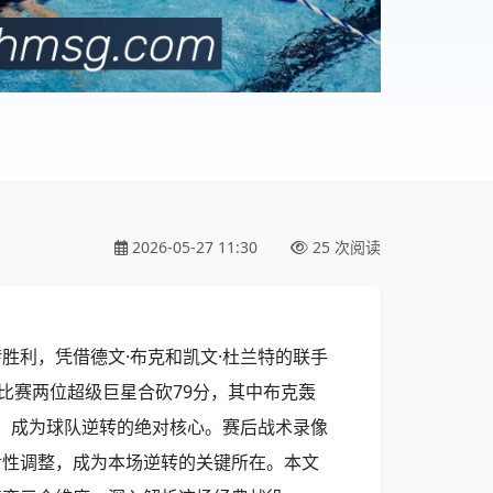
2026-05-27 11:30
25 次阅读
胜利，凭借德文·布克和凯文·杜兰特的联手
场比赛两位超级巨星合砍79分，其中布克轰
助攻，成为球队逆转的绝对核心。赛后战术录像
对性调整，成为本场逆转的关键所在。本文