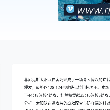
菲尼克斯太阳队在客场完成了一场令人惊叹的逆转
爆发，最终以128-124击败萨克拉门托国王。本
下44分8篮板4助攻，杜兰特贡献35分6篮板5
分析，太阳队在进攻端的高效配合与防守端的针