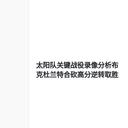
太阳队关键战役录像分析布
克杜兰特合砍高分逆转取胜