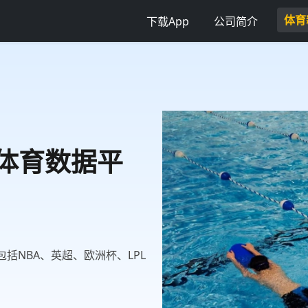
体育
下载App
公司简介
威体育数据平
括NBA、英超、欧洲杯、LPL
。