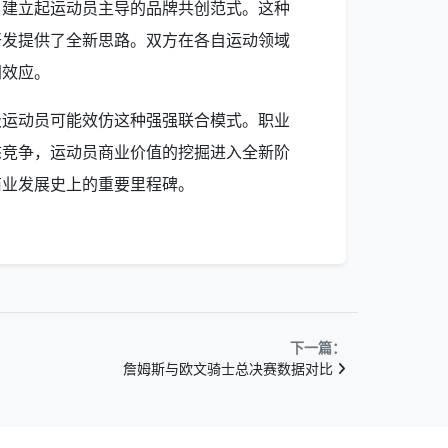
，建立起运动员主导的品牌共创范式。这种
开发提供了全新思路。双方在各自运动领域
同效应。
级运动员可能效仿这种强强联合模式。职业
态竞争，运动员商业价值的挖掘进入全新阶
商业发展史上的重要里程碑。
下一篇：
詹姆斯与欧文骑士总决赛数据对比