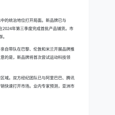
化中的统治地位打开局面。新品牌已与
在2024年第三季度完成首批产品铺货。市
群。
将亲自带队在巴黎、伦敦和米兰开展品牌推
注意的是，新品牌将首次尝试运动科技领
破区域。双方经纪团队已与阿里巴巴、腾讯
营销快速打开市场。业内专家预测，亚洲市