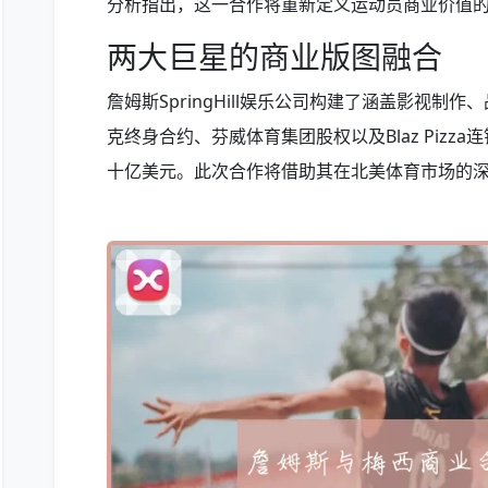
分析指出，这一合作将重新定义运动员商业价值
两大巨星的商业版图融合
詹姆斯SpringHill娱乐公司构建了涵盖影视
克终身合约、芬威体育集团股权以及Blaz Piz
十亿美元。此次合作将借助其在北美体育市场的