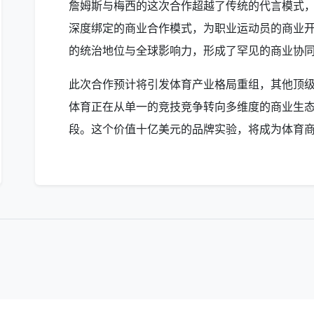
詹姆斯与梅西的这次合作超越了传统的代言模式
深度绑定的商业合作模式，为职业运动员的商业
的统治地位与全球影响力，形成了罕见的商业协
此次合作预计将引发体育产业格局重组，其他顶
体育正在从单一的竞技竞争转向多维度的商业生
段。这个价值十亿美元的品牌实验，将成为体育