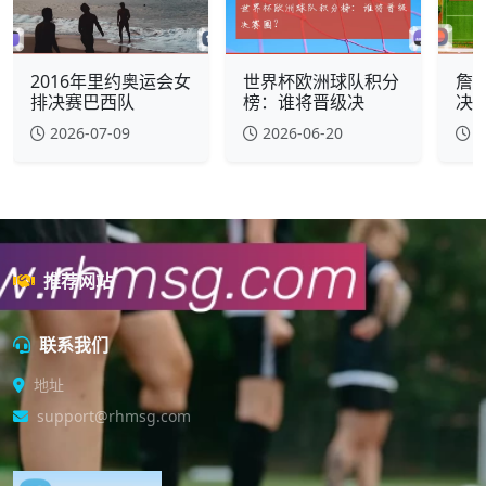
2016年里约奥运会女
世界杯欧洲球队积分
詹
排决赛巴西队
榜：谁将晋级决
决
2026-07-09
2026-06-20
2
推荐网站
联系我们
地址
support@rhmsg.com