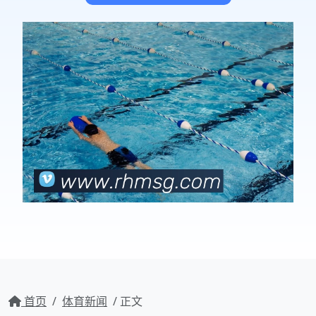
首页
/
体育新闻
/ 正文