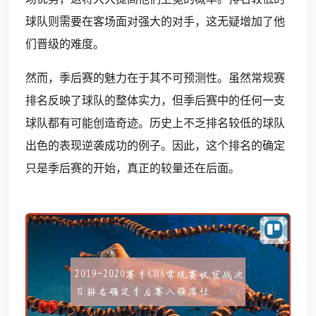
球队则需要在客场面对强大的对手，这无疑增加了他
们晋级的难度。
然而，季后赛的魅力在于其不可预测性。虽然常规赛
排名反映了球队的整体实力，但季后赛中的任何一支
球队都有可能创造奇迹。历史上不乏排名较低的球队
出色的表现逆袭成功的例子。因此，这个排名的确定
只是季后赛的开始，真正的较量还在后面。