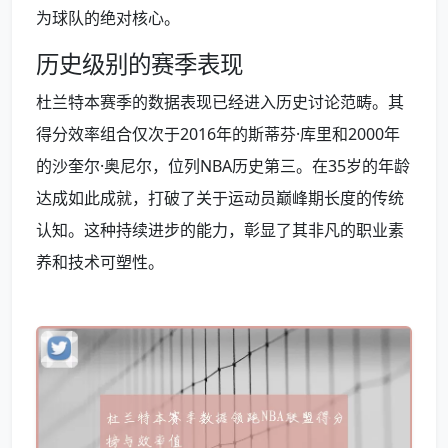
为球队的绝对核心。
历史级别的赛季表现
杜兰特本赛季的数据表现已经进入历史讨论范畴。其
得分效率组合仅次于2016年的斯蒂芬·库里和2000年
的沙奎尔·奥尼尔，位列NBA历史第三。在35岁的年龄
达成如此成就，打破了关于运动员巅峰期长度的传统
认知。这种持续进步的能力，彰显了其非凡的职业素
养和技术可塑性。