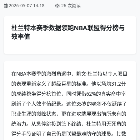
2026-05-07 14:18
26 次阅读
杜兰特本赛季数据领跑NBA联盟得分榜与
效率值
在NBA本赛季的激烈角逐中，凯文·杜兰特以令人瞩目
的表现重新定义了超级巨星的标准。他以场均31.2分
的成绩稳坐得分榜首位，同时凭借62%的真实命中率
刷新了个人效率值纪录。这位35岁的老将不仅延续了
职业生涯的巅峰状态，更在进攻端展现出前所未有的
统治力。从急停跳投到篮下终结，杜兰特用无死角的
得分手段证明了自己仍是联盟最难防守的球员。其数