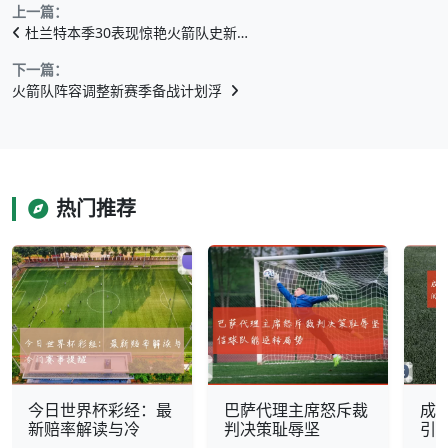
上一篇：
杜兰特本季30表现惊艳火箭队史新…
下一篇：
火箭队阵容调整新赛季备战计划浮
热门推荐
今日世界杯彩经：最
巴萨代理主席怒斥裁
成
新赔率解读与冷
判决策耻辱坚
引