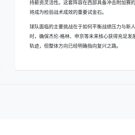
持薪资灵活性。这套阵容在西部具备冲击附加赛
将成为检验战术成效的重要试金石。
球队面临的主要挑战在于如何平衡战绩压力与新
时，确保杰伦-格林、申京等未来核心获得充足发
轨迹，但整体方向已经明确指向复兴之路。