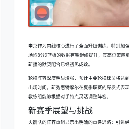
申京作为内线核心进行了全面升级训练，特别加
场均8分9篮板的数据有望继续提升，其高位策应
新援的默契配合已经初见成效。
轮换阵容深度明显增强，预计主要轮换球员将达到
出场时间，新秀惠特摩尔在夏季联赛的爆发式表
教练组能够根据对手特点灵活调整阵容。
新赛季展望与挑战
火箭队的阵容重组显示出明确的重建思路：引进