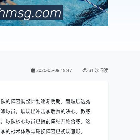
2026-05-08 18:47
31 次阅读
箭队的阵容调整计划逐渐明朗。管理层选秀
力派球员，展现出冲击季后赛的决心。教练
案，球队核心球员已提前集结开始合练。这
赛季的战术体系与轮换阵容已初现雏形。