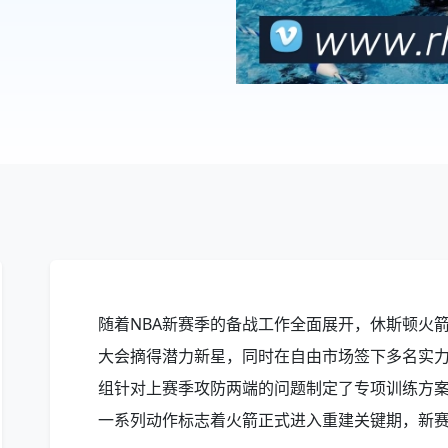
随着NBA新赛季的备战工作全面展开，休斯顿火
大会摘得潜力新星，同时在自由市场签下多名实
组针对上赛季攻防两端的问题制定了专项训练方
一系列动作标志着火箭正式进入重建关键期，新