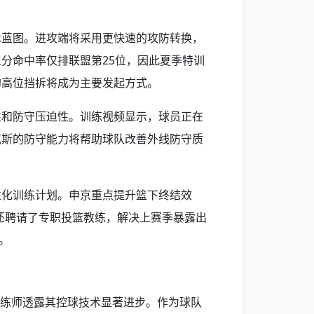
术蓝图。进攻端将采用更快速的攻防转换，
分命中率仅排联盟第25位，因此夏季特训
的高位挡拆将成为主要发起方式。
性和防守压迫性。训练视频显示，球员正在
鲁克斯的防守能力将帮助球队改善外线防守质
性化训练计划。申京重点提升篮下终结效
还聘请了专职投篮教练，解决上赛季暴露出
。
训练师透露其控球技术显著进步。作为球队