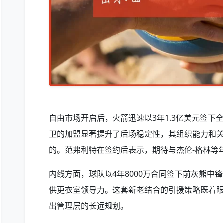
自由市场开启后，火箭迅速以3年1.3亿美元签下
卫的加盟显著提升了后场稳定性，其组织能力和
的。范弗利特在签约后表示，期待与杰伦-格林等
内线方面，球队以4年8000万合同签下前灰熊中
供更衣室领导力。这套新老结合的引援策略既着
出管理层的长远规划。