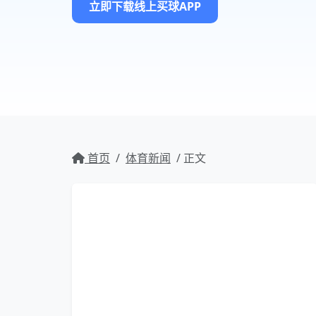
立即下载线上买球APP
首页
/
体育新闻
/ 正文