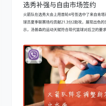
选秀补强与自由市场签约
火箭队在选秀大会上用首轮4号签选中了来自肯塔
球员夏季联赛场均贡献21.3分2助攻，展现出色
示，汤普森的运动天赋符合现代篮球对后卫的要